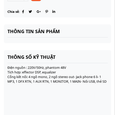
Chia sẻ:
THÔNG TIN SẢN PHẨM
THÔNG SỐ KỸ THUẬT
Điện nguồn : 220V/50Hz, phantom 48V
Tích hợp: effector DSP, equalizer
Cổng kết nối: 4 ngõ mono, 2 ngõ stereo out- Jack phone 6 li- 1
MP3, 1 DFX RTN, 1 AUX RTN, 1 MONITOR, 1 MAIN- Nối USB, thẻ SD