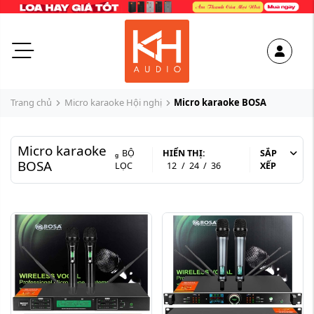
Trang chủ
Micro karaoke Hội nghị
Micro karaoke BOSA
Micro karaoke
BỘ
HIỂN THỊ:
SẮP
BOSA
LỌC
12
/
24
/
36
XẾP