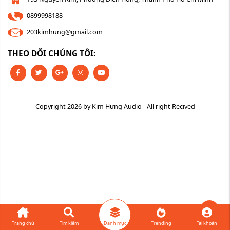
0899998188
203kimhung@gmail.com
THEO DÕI CHÚNG TÔI:
Copyright 2026 by Kim Hưng Audio - All right Recived
08
Trang chủ
Tìm kiếm
Danh mục
Trending
Tài khoản