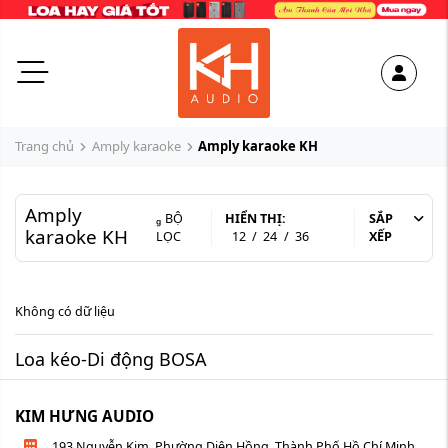
Trang chủ
Amply karaoke
Amply karaoke KH
Amply
BỘ
HIỂN THỊ:
SẮP
karaoke KH
LỌC
12
/
24
/
36
XẾP
Không có dữ liệu
Loa kéo-Di động BOSA
KIM HƯNG AUDIO
193 Nguyễn Kim, Phường Diên Hồng, Thành Phố Hồ Chí Minh