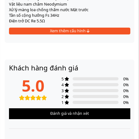
Vật liệu nam châm Neodymium
Xử lý màng loa chống thấm nước Mặt trước
Tần số cộng hưởng Fs 34Hz
Điện trở DC Re 5.5Ω
Hệ số cơ học Qms 8.8
Xem thêm cấu hình
Hệ số điện Qes 0.34
Tổng hệ số Qts 0.33
Thể tích không khí tương đương Cas Vas 182L
Diện tích piston hiệu dụng Sd 1.164E-1m²
Hiệu suất âm thanh ηo 1.1%
Khối lượng chuyển động hiệu dụng Mms 363g
Hệ số BL Bl 33 T.m
Khách hàng đánh giá
Độ tự cảm cuộn dây âm thanh @ 1KHz Le1K 2mH
Tích số băng thông hiệu suất EBP 100Hz
5.0
5
0
%
Đường kính tổng thể 462mm (18.19 in)
4
0
%
Đường kính vòng bu lông 440 mm (17.32 in)
3
0
%
Đường kính lỗ khoét vách ngăn 416 mm (16.38 in)
2
0
%
Chiều sâu 310 mm (12.2in)
1
0
%
Độ dày mặt bích và gioăng 26 mm (1.02 in)
Trọng lượng tịnh (1 đơn vị) 12.1 KG (26.6 lb)
Đánh giá và nhận xét
Trọng lượng vận chuyển (1 đơn vị) 15.1KG (33.28 lb)
Thùng vận chuyển (1 đơn vị) 520*520*330 mm (20.47*20.47*12.99
inch)